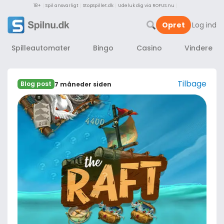
18+
Spil ansvarligt
StopSpillet.dk
Udeluk dig via ROFUS.nu
Opret
Log ind
Spilleautomater
Bingo
Casino
Vindere
Tilbage
Blog post
7 måneder siden