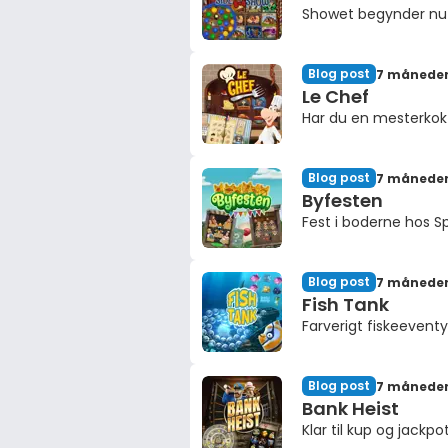
Showet begynder nu
Blog post
7 måneder
Le Chef
Har du en mesterkok
Blog post
7 måneder
Byfesten
Fest i boderne hos Sp
Blog post
7 måneder
Fish Tank
Farverigt fiskeeventyr
Blog post
7 måneder
Bank Heist
Klar til kup og jackpo