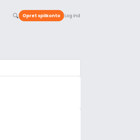
Opret spilkonto
Log ind