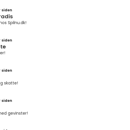
 siden
radis
hos Spilnu.dk!
 siden
te
er!
 siden
g skatte!
 siden
med gevinster!