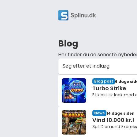
Blog
Her finder du de seneste nyheder 
Søg efter et indlæg
Blog post
6 dage sid
Turbo Strike
Et klassisk look med 
News
14 dage siden
Vind 10.000 kr.!
Spil Diamond Expres