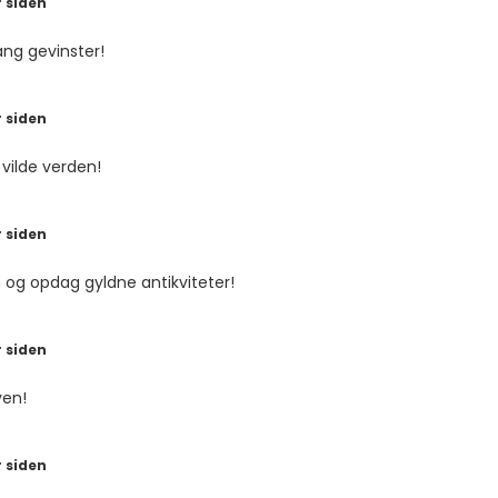
 siden
ang gevinster!
 siden
vilde verden!
 siden
og opdag gyldne antikviteter!
 siden
ven!
 siden