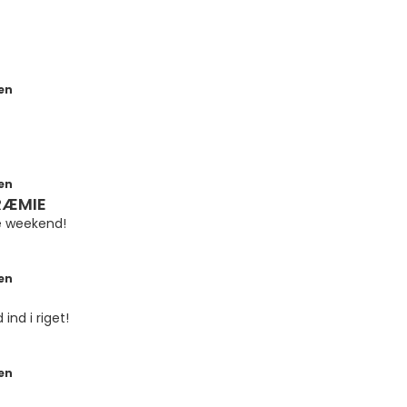
en
en
RÆMIE
e weekend!
en
ind i riget!
en