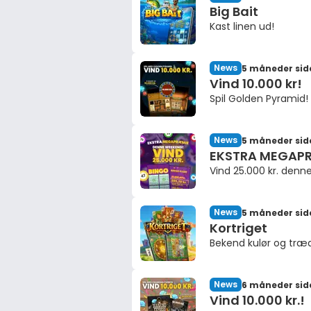
Big Bait
Kast linen ud!
News
5 måneder sid
Vind 10.000 kr!
Spil Golden Pyramid!
News
5 måneder sid
EKSTRA MEGAP
Vind 25.000 kr. denn
News
5 måneder sid
Kortriget
Bekend kulør og træd 
News
6 måneder sid
Vind 10.000 kr.!