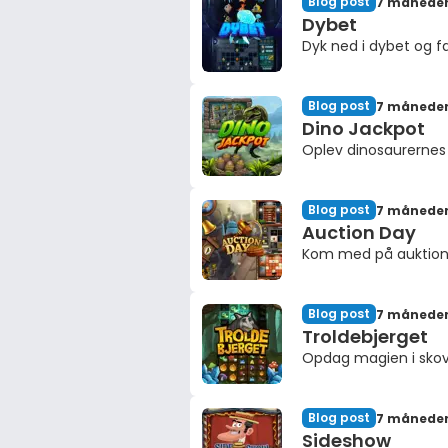
Blog post
7 måneder
Dybet
Dyk ned i dybet og f
Blog post
7 måneder
Dino Jackpot
Oplev dinosaurernes 
Blog post
7 måneder
Auction Day
Kom med på auktion 
Blog post
7 måneder
Troldebjerget
Opdag magien i sko
Blog post
7 måneder
Sideshow