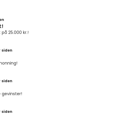
en
t!
 på 25.000 kr.!
 siden
honning!
 siden
 gevinster!
 siden