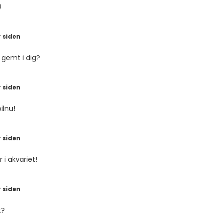
!
 siden
 gemt i dig?
 siden
ilnu!
 siden
 i akvariet!
 siden
t?