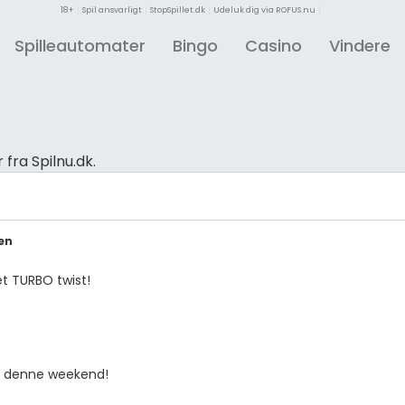
18+
Spil ansvarligt
StopSpillet.dk
Udeluk dig via ROFUS.nu
Spilleautomater
Bingo
Casino
Vindere
fra Spilnu.dk.
en
et TURBO twist!
s denne weekend!