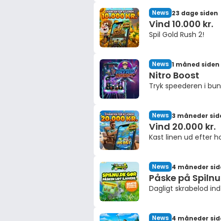
News
23 dage siden
Vind 10.000 kr.
Spil Gold Rush 2!
News
1 måned siden
Nitro Boost
Tryk speederen i bun
News
3 måneder sid
Vind 20.000 kr.
Kast linen ud efter
News
4 måneder sid
Påske på Spilnu
Dagligt skrabelod indti
News
4 måneder sid