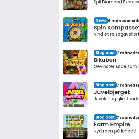
Spil Diamond Express
News
6 måneder sid
Spin Kompasse
Vind et rejsegavekort
Blog post
7 måneder
Bikuben
Gevinster søde som 
Blog post
7 måneder
Juvelbjerget
Juveler og glimtende
Blog post
7 måneder
Farm Empire
Nyd roen på landet!