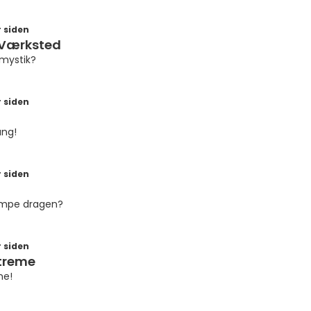
 siden
Værksted
 mystik?
 siden
ang!
 siden
kæmpe dragen?
 siden
treme
ne!