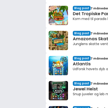
Blog post
7 måneder
Det Tropiske Pa
Kom med til paradis 
Blog post
7 måneder
Amazonas Skat
Junglens skatte vent
Blog post
7 måneder
Atlantis
Udforsk havets dyb o
Blog post
7 måneder
Jewel Heist
Snup juveler og løb 