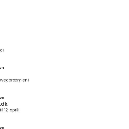
d!
en
 hovedpræmien!
en
.dk
l 12. april!
en