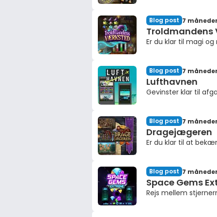
Blog post
7 måneder
Troldmandens 
Er du klar til magi og
Blog post
7 måneder
Lufthavnen
Gevinster klar til afg
Blog post
7 måneder
Dragejægeren
Er du klar til at be
Blog post
7 måneder
Space Gems Ex
Rejs mellem stjerner