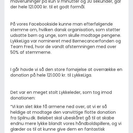
maverulninger på kun 9 minutter og 30 sekunder, går 
der hele 121.000 kr. til et godt formål. 
På vores Facebookside kunne man efterfølgende 
stemme om, hvilken dansk organisation, som støtter 
udsatte børn og unge, som skulle modtage pengene. 
LykkeLiga var nomineret med Børnecancerfonden og 
Team Fred, hvor de vandt afstemningen med over 
50% af stemmerne.
I går havde vi så den store fornøjelse at overrække en 
donation på hele 121.000 kr. til LykkeLiga. 
Det var en meget stolt Lykkeleder, som tog imod 
donationen:
“Vi kan slet ikke få armene ned over, at vi er så 
heldige at modtage den vanvittige flotte donation 
fra Spilnu.dk. Beløbet skal ubeskåret gå til at skabe 
endnu mere lykke blandt vores håndboldspillere, og vi 
glæder os til at kunne give dem en fantastisk 