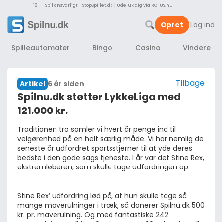
18+
Spil ansvarligt
StopSpillet.dk
Udeluk dig via ROFUS.nu
Opret
Log ind
Spilleautomater
Bingo
Casino
Vindere
Tilbage
6 år siden
Artikel
Spilnu.dk støtter LykkeLiga med
121.000 kr.
Traditionen tro samler vi hvert år penge ind til 
velgørenhed på en helt særlig måde. Vi har nemlig de 
seneste år udfordret sportsstjerner til at yde deres 
bedste i den gode sags tjeneste. I år var det Stine Rex, 
ekstremløberen, som skulle tage udfordringen op. 
Stine Rex’ udfordring lød på, at hun skulle tage så 
mange maverulninger i træk, så donerer Spilnu.dk 500 
kr. pr. maverulning. Og med fantastiske 242 