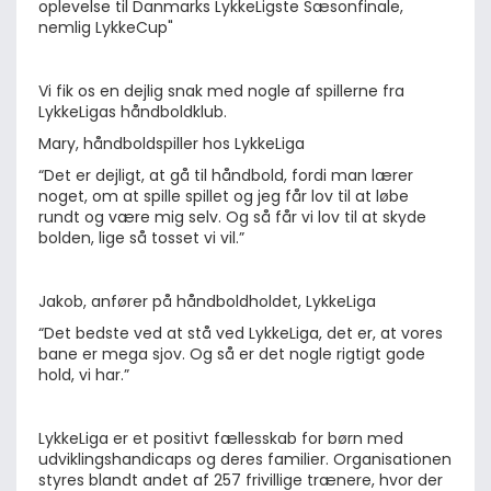
oplevelse til Danmarks LykkeLigste Sæsonfinale, 
nemlig LykkeCup"
Vi fik os en dejlig snak med nogle af spillerne fra 
LykkeLigas håndboldklub.
Mary, håndboldspiller hos LykkeLiga
“Det er dejligt, at gå til håndbold, fordi man lærer 
noget, om at spille spillet og jeg får lov til at løbe 
rundt og være mig selv. Og så får vi lov til at skyde 
bolden, lige så tosset vi vil.”
Jakob, anfører på håndboldholdet, LykkeLiga
“Det bedste ved at stå ved LykkeLiga, det er, at vores 
bane er mega sjov. Og så er det nogle rigtigt gode 
hold, vi har.”
LykkeLiga er et positivt fællesskab for børn med 
udviklingshandicaps og deres familier. Organisationen 
styres blandt andet af 257 frivillige trænere, hvor der 